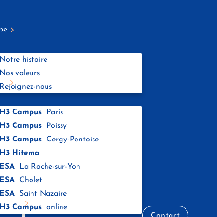
pe
Notre histoire
Nos valeurs
es
Rejoignez-nous
H3 Campus
Paris
H3 Campus
Poissy
H3 Campus
Cergy-Pontoise
ns du
H3 Hitema
ESA
La Roche-sur-Yon
ESA
Cholet
n pour
ESA
Saint Nazaire
ations
H3 Campus
online
Contact