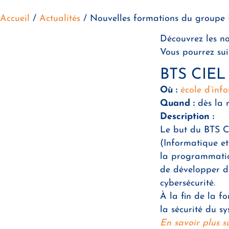
Accueil
/
Actualités
/
Nouvelles formations du groupe
Découvrez les n
Vous pourrez sui
BTS CIEL 
Où :
école d’in
Quand :
dès la 
Description :
Le but du BTS CI
(Informatique et
la programmation
de développer de
cybersécurité.
À la fin de la fo
la sécurité du s
En savoir plus s