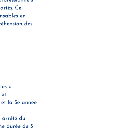
professionnels
ariés. Ce
nsables en
réhension des
tes à
 et
y et la 3e année
 arrêté du
une durée de 3