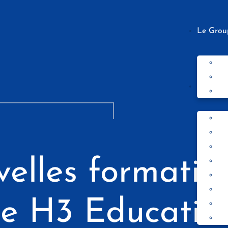
Le Grou
Nos écol
elles formatio
e H3 Educatio
Les form