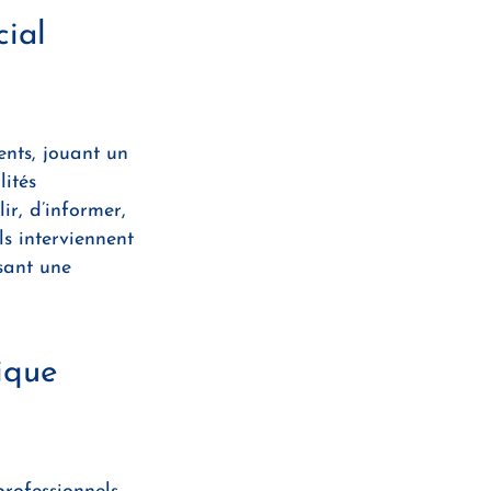
cial
nts, jouant un
lités
ir, d’informer,
ls interviennent
ssant une
ique