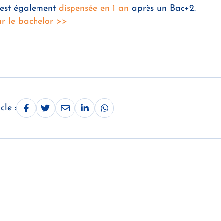
 est également
dispensée en 1 an
après un Bac+2.
ur le bachelor >>
cle :
Partager sur Facebook
Partager sur Twitter
Partager par mail
Partager sur linkedin
Partager via Whatsapp