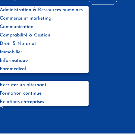
4
Administration & Ressources humaines
Commerce et marketing
Communication
Comptabilité & Gestion
Droit & Notariat
k
ter
 mail
 sur linkedin
rtager via Whatsapp
Immobilier
Informatique
se
Paramédical
Recruter un alternant
Formation continue
Relations entreprises
és