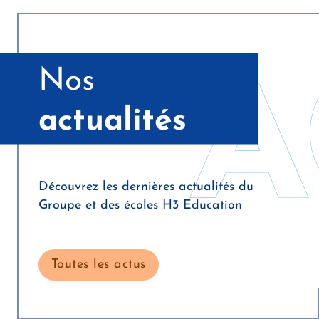
N
o
s
a
c
t
u
a
l
i
t
é
s
Découvrez les dernières actualités du
Groupe et des écoles H3 Education
Toutes les actus