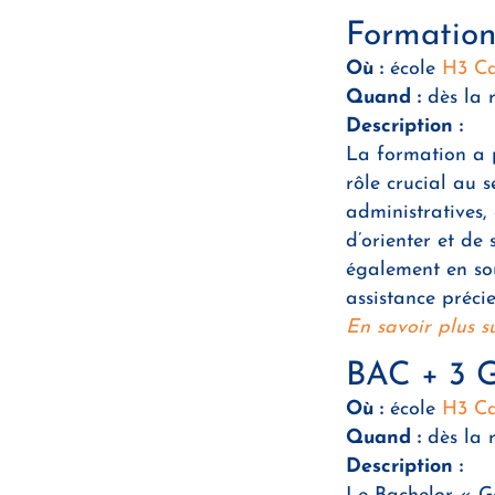
Formation 
Où :
école
H3 Ca
Quand :
dès la 
Description :
La formation a p
rôle crucial au s
administratives, 
d’orienter et de 
également en sou
assistance précie
En savoir plus 
BAC + 3 Ge
Où :
école
H3 Ca
Quand :
dès la 
Description :