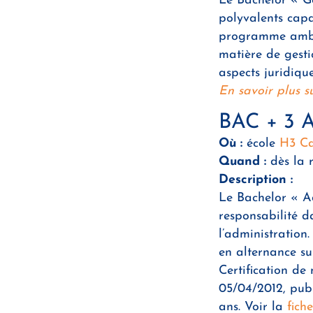
Le Bachelor « Ge
polyvalents capa
programme ambit
matière de gesti
aspects juridiqu
En savoir plus s
BAC + 3 A
Où :
école
H3 Ca
Quand :
dès la 
Description :
Le Bachelor « A
responsabilité d
l’administration
en alternance s
Certification d
05/04/2012, publ
ans. Voir la
fich