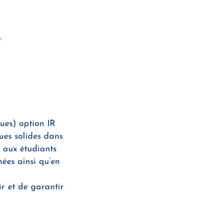
.
ues) option IR
ues solides dans
t aux étudiants
ées ainsi qu’en
ir et de garantir