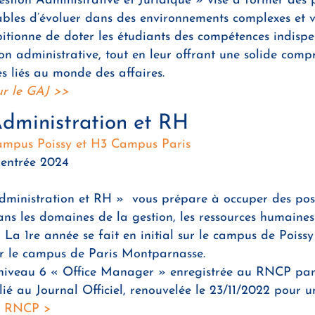
stion Administrative et Juridique » vise à former des 
bles d’évoluer dans des environnements complexes et v
ionne de doter les étudiants des compétences indispe
on administrative, tout en leur offrant une solide comp
es liés au monde des affaires.
ur le GAJ >>
dministration et RH
mpus Poissy et H3 Campus Paris
rentrée 2024
dministration et RH » vous prépare à occuper des pos
ans les domaines de la gestion, les ressources humaines
. La 1re année se fait en initial sur le campus de Poiss
ur le campus de Paris Montparnasse.
e niveau 6 « Office Manager » enregistrée au RNCP par
ié au Journal Officiel, renouvelée le 23/11/2022 pour 
e RNCP >