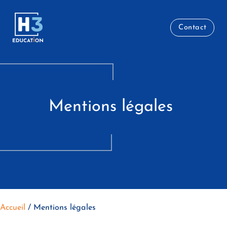
Contact
M
e
n
t
i
o
n
s
l
é
g
a
l
e
s
Accueil
/
Mentions légales